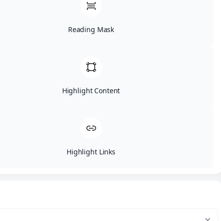
Espectáculos y Eventos para
Todos los Públicos
Reading Mask
En FM Producciones
diseñamos experiencias de
entretenimiento adaptadas a
todo tipo de celebraciones y
públicos. Nuestra propuesta
Highlight Content
combina música, animación y
participación para crear
momentos únicos e
inolvidables.
Bodas y enlaces
matrimoniales
Highlight Links
Fiestas privadas
Fiestas populares y
patronales
Eventos corporativos y
de empresa
Catas de vino y
experiencias