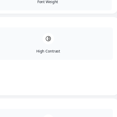
Font Weight
tipo de celebración, ofreciendo soluciones
personalizadas para convertir cualquier evento en
un momento inolvidable.
La pasión por el entretenimiento hecha
espectáculo.
High Contrast
Música, emoción y entretenimiento para hacer de cada
celebración una experiencia inolvidable.